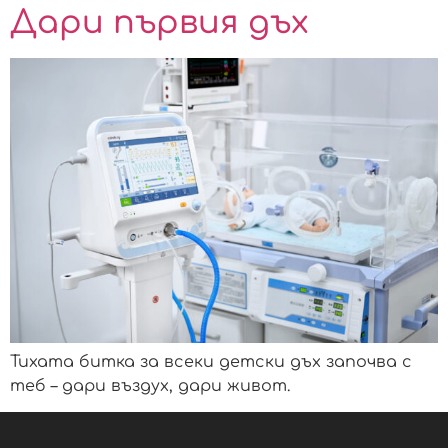
Дари първия дъх
Тихата битка за всеки детски дъх започва с
теб – дари въздух, дари живот.