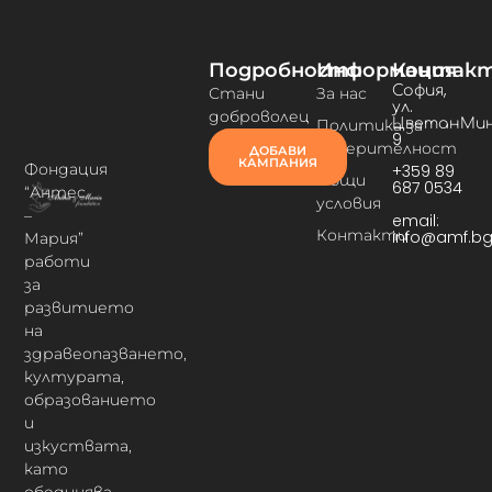
Подробности
Информация
Контак
София,
Стани
За нас
ул.
доброволец
ЦветанМин
Политика за
9
поверителност
ДОБАВИ
КАМПАНИЯ
Фондация
+359 89
Общи
687 0534
“Антес
условия
–
email:
Контакти
info@amf.b
Мария”
работи
за
развитието
на
здравеопазването,
културата,
образованието
и
изкуствата,
като