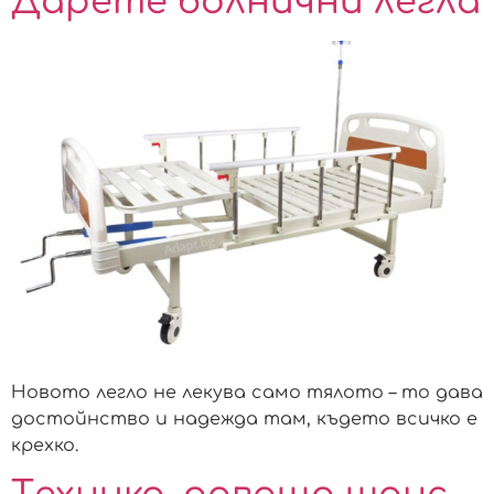
Дарете болнични легла
Новото легло не лекува само тялото – то дава
достойнство и надежда там, където всичко е
крехко.