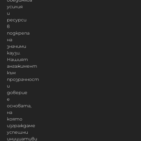
обединява
усилия
и
ресурси
в
подкрепа
на
значими
каузи.
Нашият
ангажимент
към
прозрачност
и
доверие
е
основата,
на
която
изграждаме
успешни
инициативи