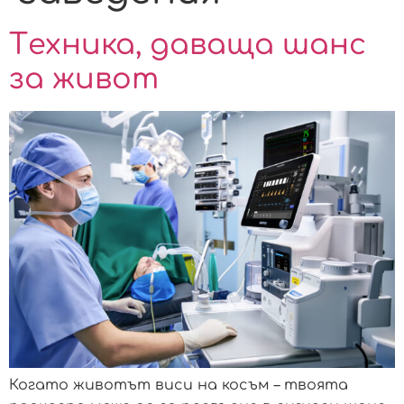
Tехника, даваща шанс
за живот
Когато животът виси на косъм – твоята