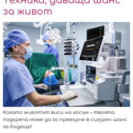
Tехника, даваща шанс
за живот
Когато животът виси на косъм – твоята
подкрепа може да го превърне в сигурен шанс
за бъдеще!