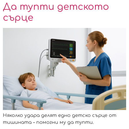
Да тупти детското
сърце
Няколко удара делят едно детско сърце от
тишината – помогни му да тупти.