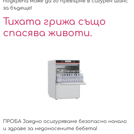
подкрепа може да го превърне в сигурен шанс
за бъдеще!
Тихата грижа също
спасява животи.
ПРОБА Заедно осигуряваме безопасно начало
и здраве за недоносените бебета!