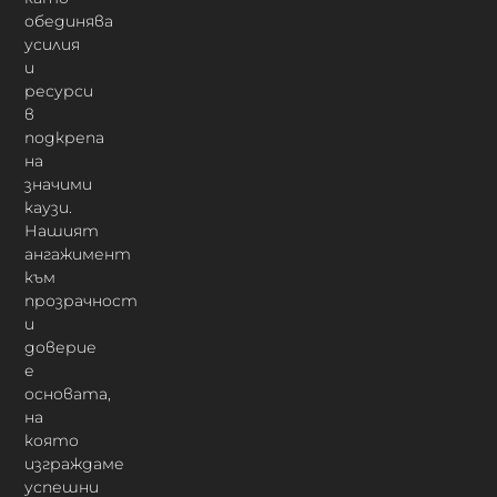
обединява
усилия
и
ресурси
в
подкрепа
на
значими
каузи.
Нашият
ангажимент
към
прозрачност
и
доверие
е
основата,
на
която
изграждаме
успешни