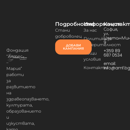
Подробности
Информация
Контак
София,
Стани
За нас
ул.
доброволец
ЦветанМин
Политика за
9
поверителност
ДОБАВИ
КАМПАНИЯ
Фондация
+359 89
Общи
687 0534
“Антес
условия
–
email:
Контакти
info@amf.b
Мария”
работи
за
развитието
на
здравеопазването,
културата,
образованието
и
изкуствата,
като