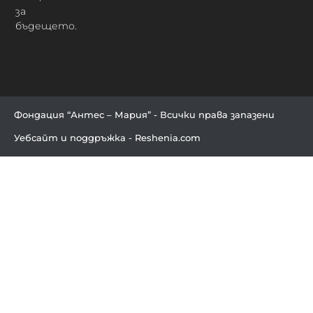
за
бъдещето.
Фондация “Антес – Мария” - Всички права запазени
Уебсайт и поддръжка - Reshenia.com