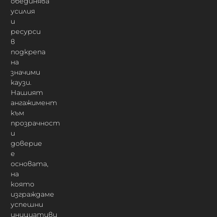
обединява
усилия
и
ресурси
в
подкрепа
на
значими
каузи.
Нашият
ангажимент
към
прозрачност
и
доверие
е
основата,
на
която
изграждаме
успешни
инициативи