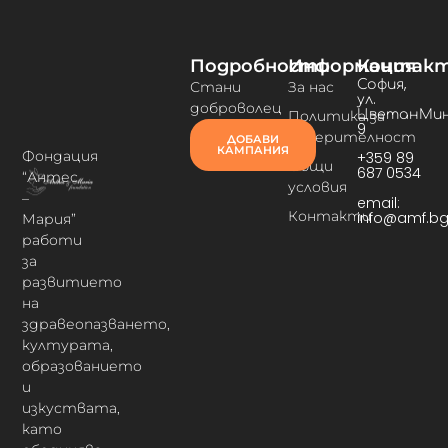
Подробности
Информация
Контак
София,
Стани
За нас
ул.
доброволец
ЦветанМин
Политика за
9
поверителност
ДОБАВИ
КАМПАНИЯ
Фондация
+359 89
Общи
687 0534
“Антес
условия
–
email:
Контакти
info@amf.b
Мария”
работи
за
развитието
на
здравеопазването,
културата,
образованието
и
изкуствата,
като