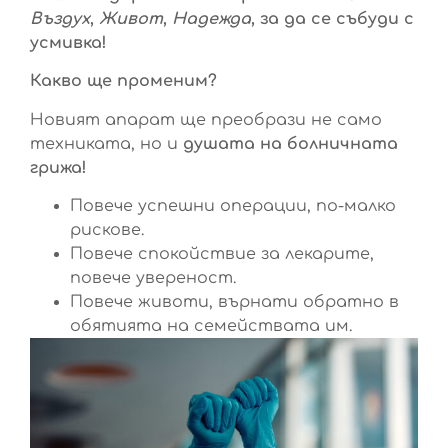
Въздух
,
Живот
,
Надежда
, за да се събуди с
усмивка!
Какво ще променим?
Новият апарат ще преобрази не само
техниката, но и
душата на болничната
грижа!
Повече успешни операции, по-малко
рискове.
Повече спокойствие за лекарите,
повече увереност.
Повече животи, върнати обратно в
обятията на семействата им.