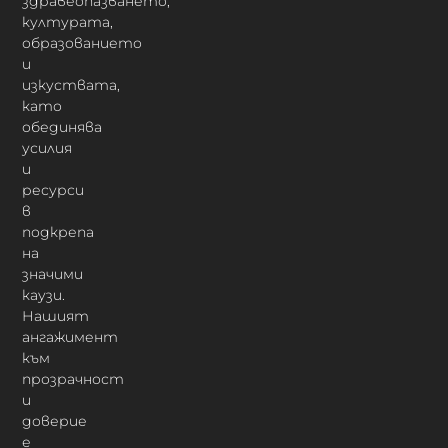
здравеопазването,
културата,
образованието
и
изкуствата,
като
обединява
усилия
и
ресурси
в
подкрепа
на
значими
каузи.
Нашият
ангажимент
към
прозрачност
и
доверие
е