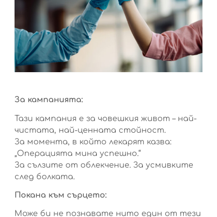
За кампанията:
Тази кампания е за човешкия живот – най-
чистата, най-ценната стойност.
За момента, в който лекарят казва:
„Операцията мина успешно.“
За сълзите от облекчение. За усмивките
след болката.
Покана към сърцето:
Може би не познавате нито един от тези