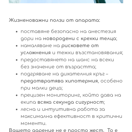
Жизненоважни ползи от апарата:
поставяне безопасно на анестезия
дори на
новородени с крехки телца
;
намаляване на
рисковете от
усложнения
и тежки възстановявания;
предоставянето на шанс на всеки
без значение от възрастта;
подгряване на дихателния кръг –
предотвратява хипотермия
, особено
при малки деца;
прецизен мониторинг, който дава на
екипа
всяка секунда сигурност
;
лесна и интуитивна работа за
максимална ефективност в критични
моменти.
Вашето дарение не е просто жест.
То е